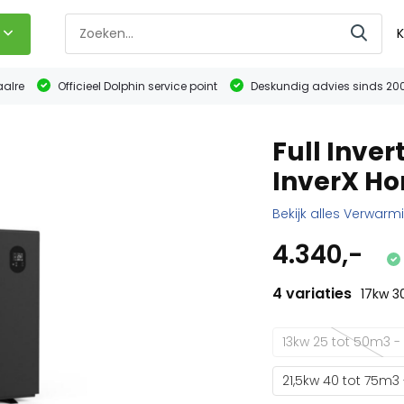
K
aalre
Officieel Dolphin service point
Deskundig advies sinds 20
Full Inv
InverX Ho
Bekijk alles Verwarm
4.340,-
4 variaties
17kw 3
13kw 25 tot 50m3 -
21,5kw 40 tot 75m3