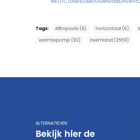
file:///C:/Users/User/Downloads/Inver
Tags:
Allforpools (6)
horizontaal (6)
i
warmtepomp (92)
zwemland (2559)
ALTERNATIEVEN
Bekijk hier de