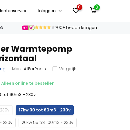
0
0
lantenservice
Inloggen
700+ beoordelingen
03
9.1
erter Warmtepomp
rizontaal
ing
Merk:
AllForPools
Vergelijk
Alleen online te bestellen
0 tot 60m3 - 230v
 230v
17kw 30 tot 60m3 - 230v
 - 230v
26kw 55 tot 100m3 - 230v