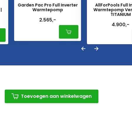
Garden Pac Pro Full Inverter
AllForPools Full I
|
Warmtepomp
Warmtepomp Ver
TITANIUM
2.565,-
4.900,-
Toevoegen aan winkelwagen