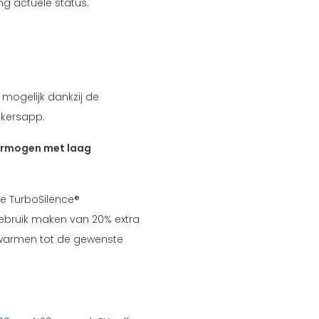
ing actuele status.
mogelijk dankzij de
kersapp.
ermogen met laag
ze TurboSilence®
gebruik maken van 20% extra
warmen tot de gewenste