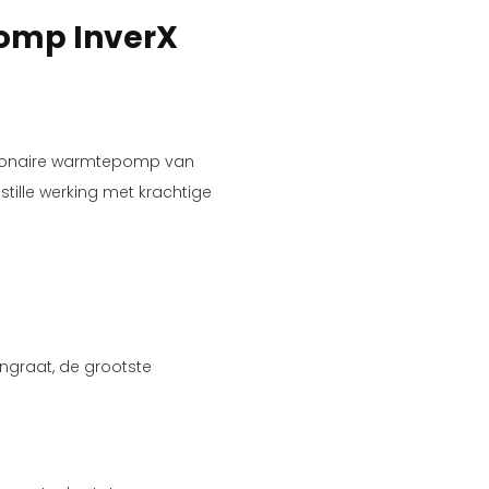
pomp InverX
lutionaire warmtepomp van
stille werking met krachtige
ngraat, de grootste