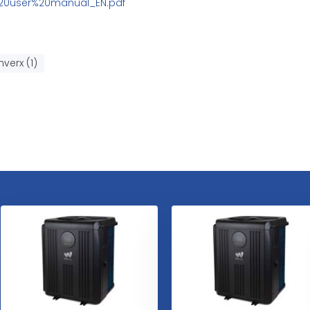
X%20user%20manual_EN.pdf
nverx (1)