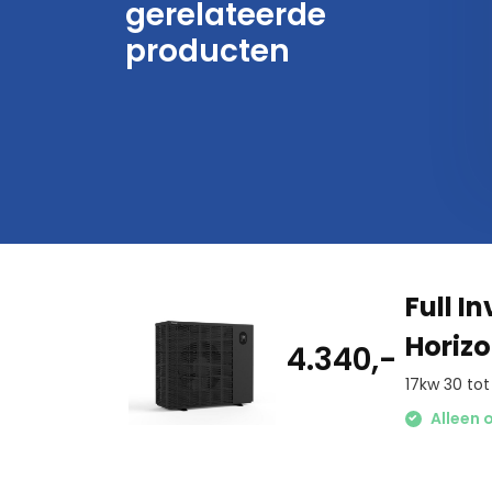
gerelateerde
en Pac Pro Full Inverter
AllForPools Full Inverter
Warmtepomp
Warmtepomp Verticaal-
producten
TITANIUM
2.565,-
4.900,-
Full 
Horizo
4.340,-
17kw 30 to
Alleen o