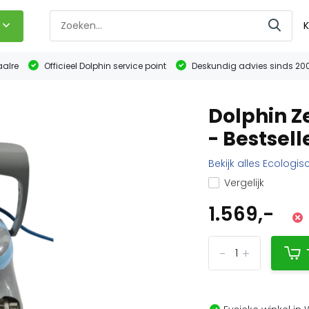
K
aalre
Officieel Dolphin service point
Deskundig advies sinds 20
Dolphin Z
- Bestsell
Bekijk alles Ecologi
Vergelijk
1.569,-
-
+