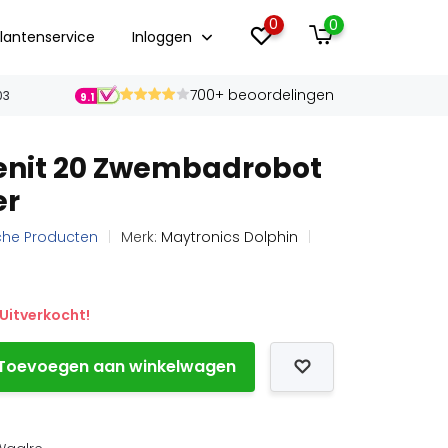
0
0
lantenservice
Inloggen
700+ beoordelingen
03
9.1
enit 20 Zwembadrobot
er
sche Producten
Merk:
Maytronics Dolphin
Uitverkocht!
Toevoegen aan winkelwagen