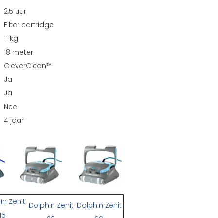
2,5 uur
Filter cartridge
11 kg
18 meter
CleverClean™
Ja
Ja
Nee
4 jaar
in Zenit
Dolphin Zenit
Dolphin Zenit
15