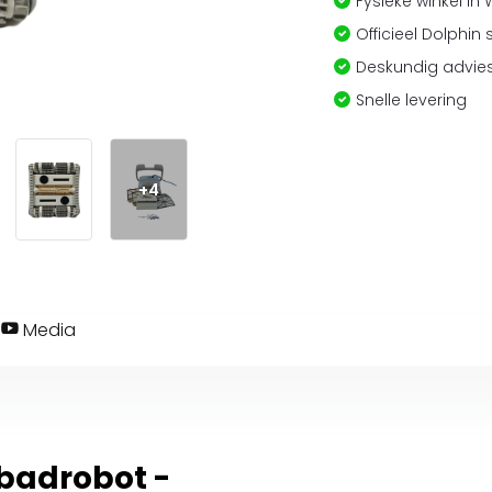
Fysieke winkel in
Officieel Dolphin 
Deskundig advies
Snelle levering
+4
Media
badrobot -