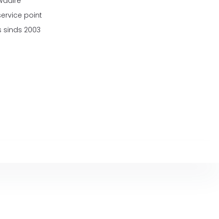
 Waalre
service point
 sinds 2003