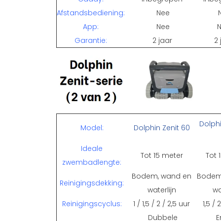
Afstandsbediening:
Nee
App:
Nee
Garantie:
2 jaar
2 
Dolphi
Model:
Dolphin Zenit 60
Ideale
Tot 15 meter
Tot 
zwembadlengte:
Bodem, wand en
Bodem
Reinigingsdekking:
waterlijn
wa
Reinigingscyclus:
1 / 1,5 / 2 / 2,5 uur
1,5 / 
Dubbele
E