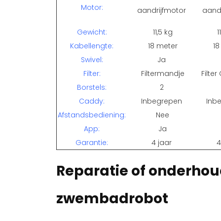
Motor:
aandrijfmotor
aand
Gewicht:
11,5 kg
1
Kabellengte:
18 meter
18
Swivel:
Ja
Filter:
Filtermandje
Filter
Borstels:
2
Caddy:
Inbegrepen
Inb
Afstandsbediening:
Nee
App:
Ja
Garantie:
4 jaar
4
Reparatie of onderhou
zwembadrobot