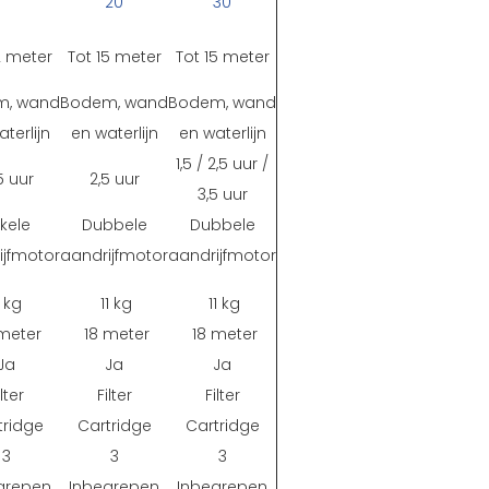
20
30
2 meter
Tot 15 meter
Tot 15 meter
m, wand
Bodem, wand
Bodem, wand
terlijn
en waterlijn
en waterlijn
1,5 / 2,5 uur /
5 uur
2,5 uur
3,5 uur
kele
Dubbele
Dubbele
ijfmotor
aandrijfmotor
aandrijfmotor
1 kg
11 kg
11 kg
meter
18 meter
18 meter
Ja
Ja
Ja
ilter
Filter
Filter
tridge
Cartridge
Cartridge
3
3
3
grepen
Inbegrepen
Inbegrepen