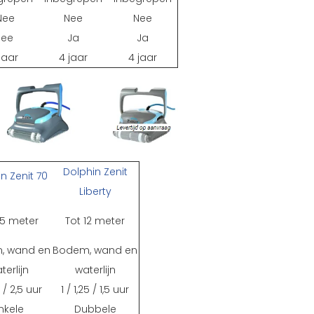
Nee
Nee
Nee
Nee
Ja
Ja
jaar
4 jaar
4 jaar
Dolphin Zenit
n Zenit 70
Liberty
15 meter
Tot 12 meter
, wand en
Bodem, wand en
terlijn
waterlijn
2 / 2,5 uur
1 / 1,25 / 1,5 uur
nkele
Dubbele