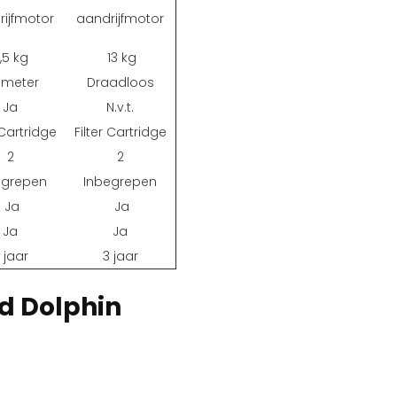
rijfmotor
aandrijfmotor
1,5 kg
13 kg
 meter
Draadloos
Ja
N.v.t.
 Cartridge
Filter Cartridge
2
2
egrepen
Inbegrepen
Ja
Ja
Ja
Ja
 jaar
3 jaar
d Dolphin