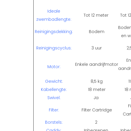
Ideale
Tot 12 meter
Tot 1
zwembadlengte:
Bode
Reinigingsdekking:
Bodem
en wa
Reinigingscyclus:
3 uur
2,
En
Enkele aandrijfmotor
Motor:
aandr
Gewicht:
8,5 kg
1
Kabellengte:
18 meter
18 
Swivel:
Ja
F
Filter:
Filter Cartridge
Car
Borstels:
2
Caddy:
Inbegrepen
Inbe