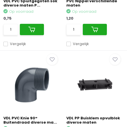
VDL PVC Spuitgegoten sok
PVC Nippel verschillende
diverse maten P...
maten
Op voorraad
Op voorraad
0,75
1,20
Vergelijk
Vergelijk
VDL PVC Knie 90°
VDL PP Buisklem opvulblok
Buitendraad diverse ma...
diverse maten