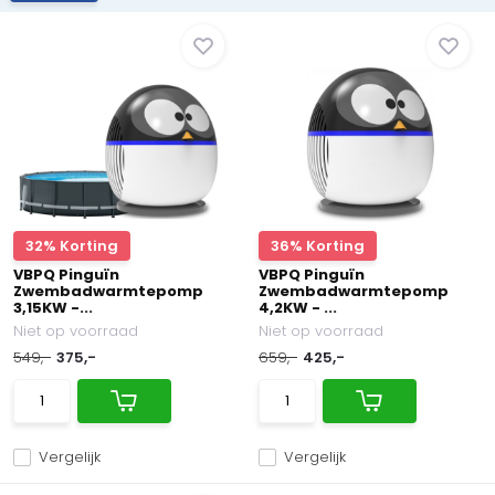
32% Korting
36% Korting
VBPQ Pinguïn
VBPQ Pinguïn
Zwembadwarmtepomp
Zwembadwarmtepomp
3,15KW -...
4,2KW - ...
Niet op voorraad
Niet op voorraad
549,-
375,-
659,-
425,-
Vergelijk
Vergelijk