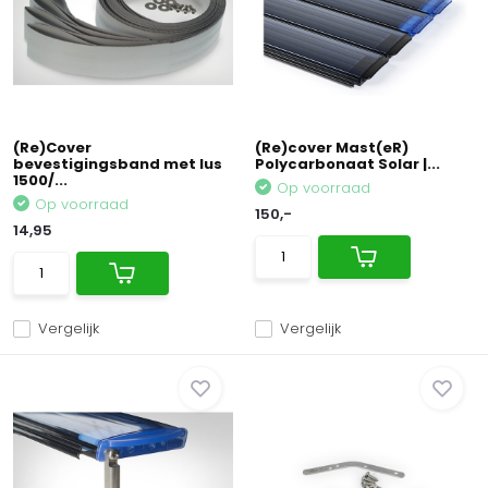
(Re)Cover
(Re)cover Mast(eR)
bevestigingsband met lus
Polycarbonaat Solar |...
1500/...
Op voorraad
Op voorraad
150,-
14,95
Vergelijk
Vergelijk