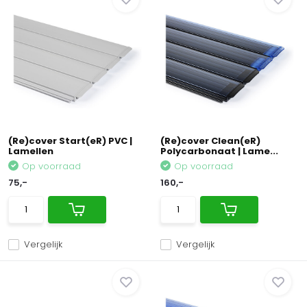
(Re)cover Start(eR) PVC |
(Re)cover Clean(eR)
Lamellen
Polycarbonaat | Lame...
Op voorraad
Op voorraad
75,-
160,-
Vergelijk
Vergelijk