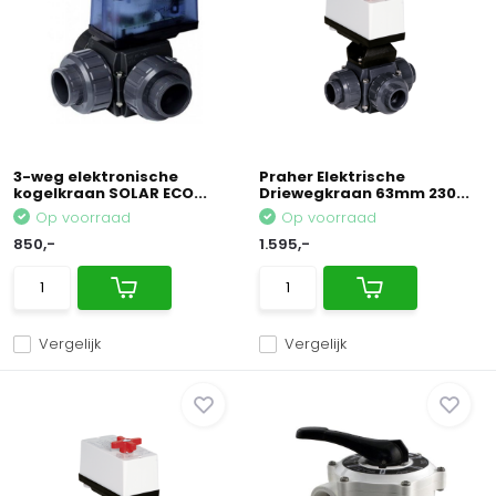
3-weg elektronische
Praher Elektrische
kogelkraan SOLAR ECO...
Driewegkraan 63mm 230...
Op voorraad
Op voorraad
850,-
1.595,-
Vergelijk
Vergelijk