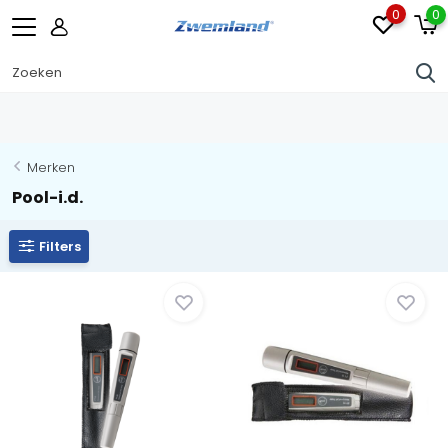
0
0
Merken
Pool-i.d.
Filters