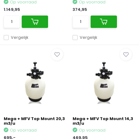
Op voorraad
Op voorraad
1.149,95
374,95
Vergelijk
Vergelijk
Mega + MFV Top Mount 20,3
Mega + MFV Top Mount 14,3
m3/u
m3/u
Op voorraad
Op voorraad
695,-
469,95