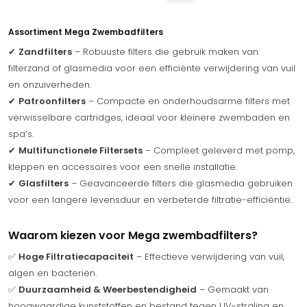
Assortiment Mega Zwembadfilters
✔
Zandfilters
– Robuuste filters die gebruik maken van
filterzand of glasmedia voor een efficiënte verwijdering van vuil
en onzuiverheden.
✔
Patroonfilters
– Compacte en onderhoudsarme filters met
verwisselbare cartridges, ideaal voor kleinere zwembaden en
spa’s.
✔
Multifunctionele Filtersets
– Compleet geleverd met pomp,
kleppen en accessoires voor een snelle installatie.
✔
Glasfilters
– Geavanceerde filters die glasmedia gebruiken
voor een langere levensduur en verbeterde filtratie-efficiëntie.
Waarom kiezen voor Mega zwembadfilters?
✅
Hoge Filtratiecapaciteit
– Effectieve verwijdering van vuil,
algen en bacteriën.
✅
Duurzaamheid & Weerbestendigheid
– Gemaakt van
hoogwaardige kunststoffen en bestand tegen UV-straling en