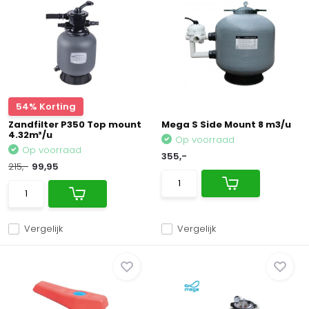
54% Korting
Zandfilter P350 Top mount
Mega S Side Mount 8 m3/u
4.32m³/u
Op voorraad
Op voorraad
355,-
215,-
99,95
Vergelijk
Vergelijk