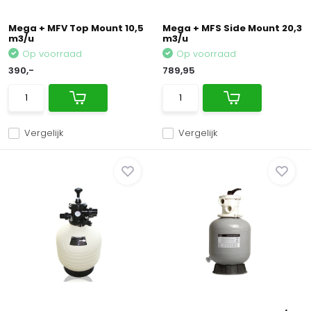
Mega + MFV Top Mount 10,5
Mega + MFS Side Mount 20,3
m3/u
m3/u
Op voorraad
Op voorraad
390,-
789,95
Vergelijk
Vergelijk