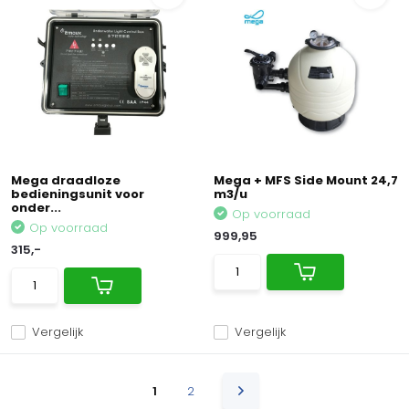
Mega draadloze
Mega + MFS Side Mount 24,7
bedieningsunit voor
m3/u
onder...
Op voorraad
Op voorraad
999,95
315,-
Vergelijk
Vergelijk
1
2