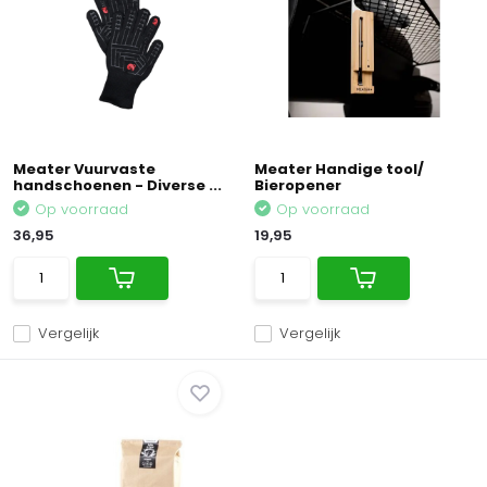
Meater Vuurvaste
Meater Handige tool/
handschoenen - Diverse ...
Bieropener
Op voorraad
Op voorraad
36,95
19,95
Vergelijk
Vergelijk