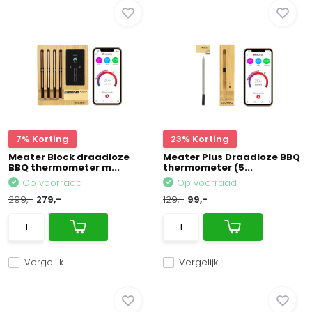
7% Korting
23% Korting
Meater Block draadloze
Meater Plus Draadloze BBQ
BBQ thermometer m...
thermometer (5...
Op voorraad
Op voorraad
299,-
279,-
129,-
99,-
Vergelijk
Vergelijk