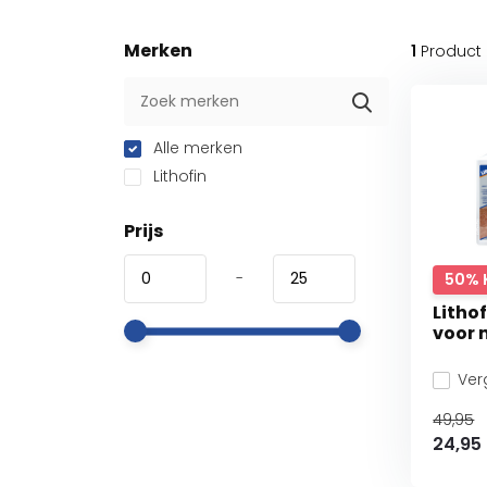
Merken
1
Product
Alle merken
Lithofin
Prijs
-
50% 
Litho
voor 
Verg
49,95
24,95