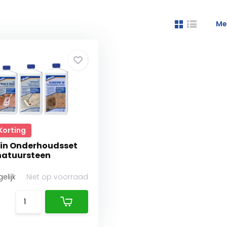
Me
Korting
fin Onderhoudsset
natuursteen
elijk
Niet op voorraad