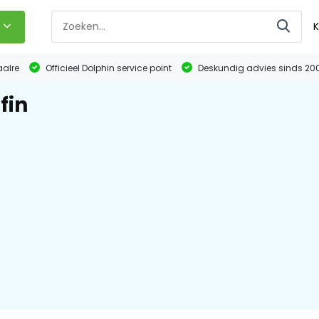
K
aalre
Officieel Dolphin service point
Deskundig advies sinds 20
fin