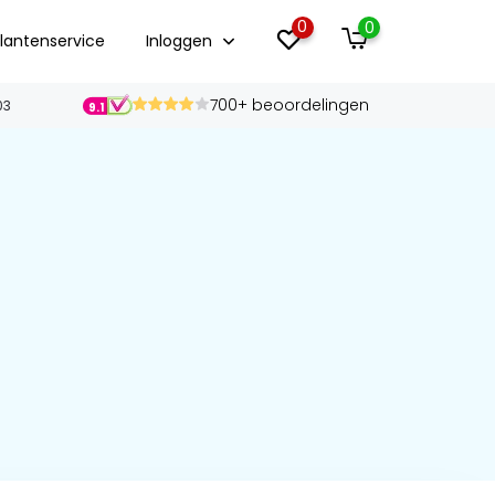
0
0
lantenservice
Inloggen
700+ beoordelingen
03
9.1