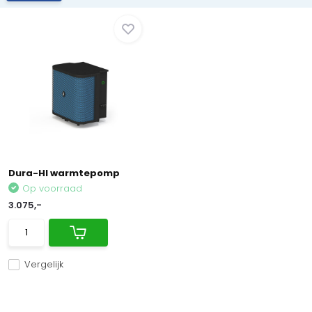
Dura-HI warmtepomp
Op voorraad
3.075,-
Vergelijk