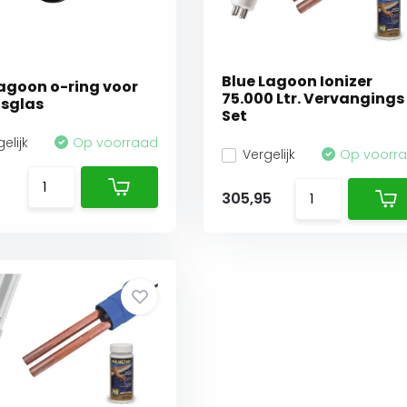
Blue Lagoon Ionizer
lagoon o-ring voor
75.000 Ltr. Vervangings
sglas
Set
elijk
Op voorraad
Vergelijk
Op voorr
305,95