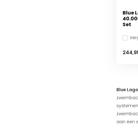
Blue 
40.00
Set
Verg
244,9
Blue Lag
zwembado
systemen 
zwembaden
aan een ef