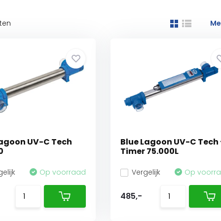
ten
Me
lagoon UV-C Tech
Blue Lagoon UV-C Tech 
0
Timer 75.000L
elijk
Op voorraad
Vergelijk
Op voorr
485,-