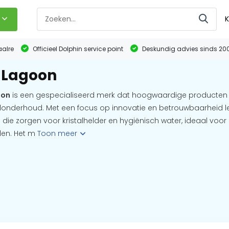
K
aalre
Officieel Dolphin service point
Deskundig advies sinds 20
 Lagoon
oon
is een gespecialiseerd merk dat hoogwaardige producten 
nderhoud. Met een focus op innovatie en betrouwbaarheid le
die zorgen voor kristalhelder en hygiënisch water, ideaal voor 
en. Het m
Toon meer