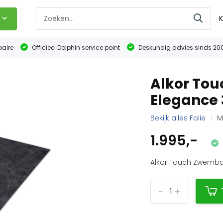
K
aalre
Officieel Dolphin service point
Deskundig advies sinds 20
Alkor To
Elegance 
Bekijk alles Folie
M
1.995,-
Alkor Touch Zwembad
-
+