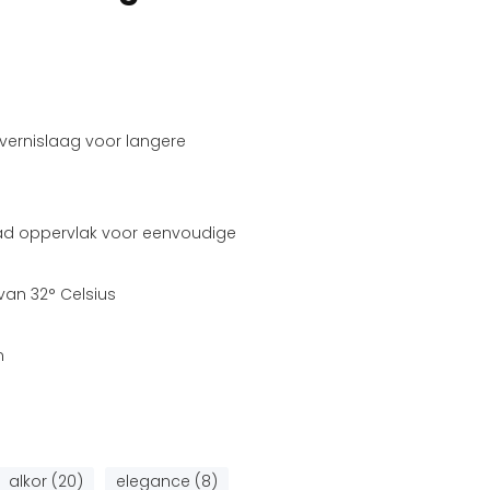
 vernislaag voor langere
lad oppervlak voor eenvoudige
an 32° Celsius
n
alkor (20)
elegance (8)