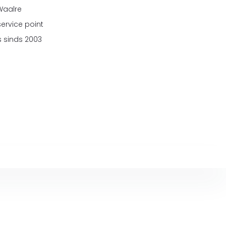
 Waalre
service point
 sinds 2003