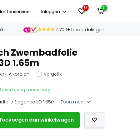
0
0
lantenservice
Inloggen
700+ beoordelingen
03
9.1
uch Zwembadfolie
3D 1.65m
erk:
Alkorplan
Vergelijk
Levertijd op aanvraag
folie Elegance 3D 1.65m....
Toon meer
Toevoegen aan winkelwagen