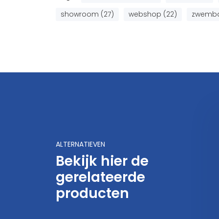
showroom (27)
webshop (22)
zwembad
ALTERNATIEVEN
Bekijk hier de
gerelateerde
lkor Touch Vloeibare
Alkor Touch Vloeibare
Zwembadfolie Relax
Zwembadfolie Elegance
producten
89,95
89,95