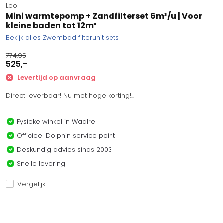
Leo
Mini warmtepomp + Zandfilterset 6m³/u | Voor
kleine baden tot 12m³
Bekijk alles Zwembad filterunit sets
774,95
525,-
Levertijd op aanvraag
Direct leverbaar! Nu met hoge korting!...
Fysieke winkel in Waalre
Officieel Dolphin service point
Deskundig advies sinds 2003
Snelle levering
Vergelijk