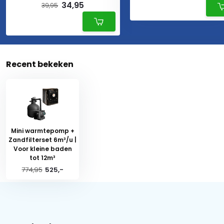
34,95
39,95
Recent bekeken
Mini warmtepomp +
Zandfilterset 6m³/u |
Voor kleine baden
tot 12m³
774,95
525,-