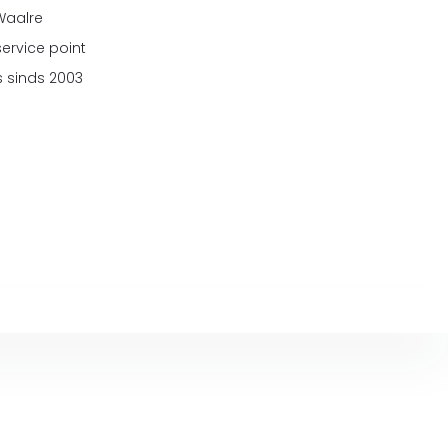
 Waalre
service point
 sinds 2003