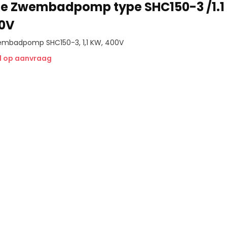
ne Zwembadpomp type SHC150-3 /1.1
0V
wembadpomp SHC150-3, 1,1 KW, 400V
jd op aanvraag