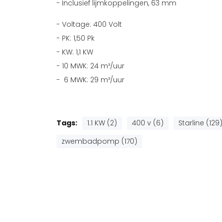
- Inclusief lijmkoppelingen, 63 mm
- Voltage: 400 Volt
- PK: 1,50 Pk
- KW: 1,1 KW
- 10 MWK: 24 m³/uur
- 6 MWK: 29 m³/uur
Tags:
1.1 KW (2)
400 v (6)
Starline (129
zwembadpomp (170)