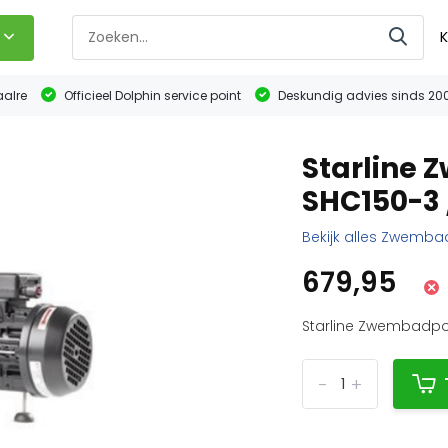
K
aalre
Officieel Dolphin service point
Deskundig advies sinds 20
Starline
SHC150-3 
Bekijk alles Zwem
679,95
Starline Zwembadpom
-
+