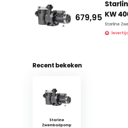
Starli
KW 40
679,95
Starline Z
leverti
Recent bekeken
Starline
Zwembadpomp