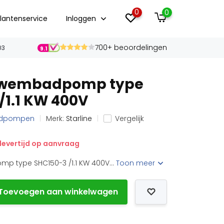
0
0
lantenservice
Inloggen
700+ beoordelingen
03
9.1
 Zwembadpomp type
/1.1 KW 400V
badpompen
Merk:
Starline
Vergelijk
levertijd op aanvraag
p type SHC150-3 /1.1 KW 400V...
Toon meer
Toevoegen aan winkelwagen