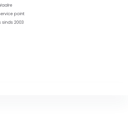
 Waalre
service point
 sinds 2003