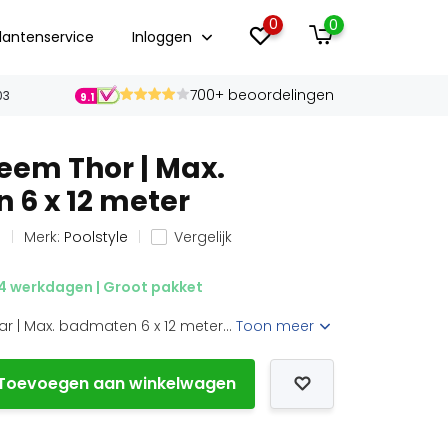
0
0
lantenservice
Inloggen
700+ beoordelingen
03
9.1
eem Thor | Max.
6 x 12 meter
g
Merk:
Poolstyle
Vergelijk
 4 werkdagen | Groot pakket
ar | Max. badmaten 6 x 12 meter...
Toon meer
Toevoegen aan winkelwagen