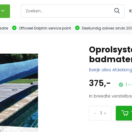
K
aalre
Officieel Dolphin service point
Deskundig advies sinds 20
Oprolsyst
badmaten 
Bekijk alles Afdekkin
375,-
1 -
In breedte verstelba
-
+