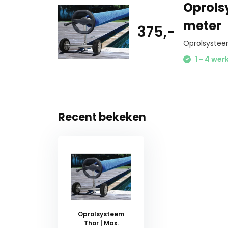
Oprols
meter
375,-
Oprolsystee
1 - 4 we
Recent bekeken
Oprolsysteem
Thor | Max.