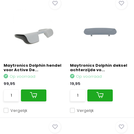
Maytronics Dolphin hendel
Maytronics Dolphin deksel
voor Active De...
achterzijde vo...
Op voorraad
Op voorraad
99,95
19,95
Vergelijk
Vergelijk