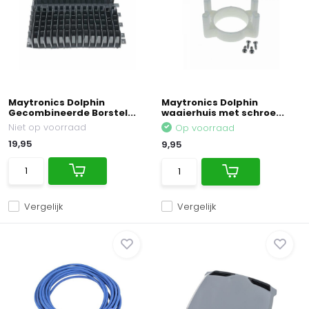
Maytronics Dolphin
Maytronics Dolphin
Gecombineerde Borstel...
waaierhuis met schroe...
Niet op voorraad
Op voorraad
19,95
9,95
Vergelijk
Vergelijk