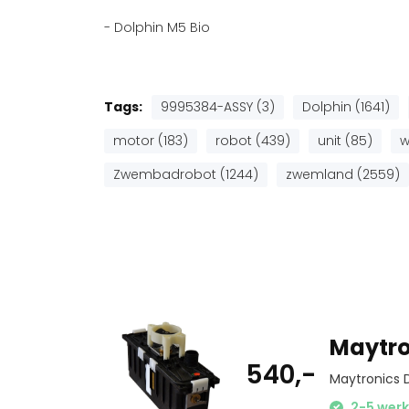
- Dolphin M5 Bio
Tags:
9995384-ASSY (3)
Dolphin (1641)
motor (183)
robot (439)
unit (85)
w
Zwembadrobot (1244)
zwemland (2559)
Maytro
540,-
Maytronics 
2-5 werk