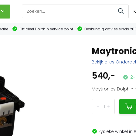
K
aalre
Officieel Dolphin service point
Deskundig advies sinds 20
Maytronic
Bekijk alles Onderde
540,-
2-
Maytronics Dolphin m
-
+
Fysieke winkel in