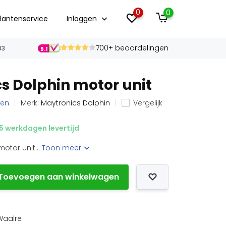
0
0
lantenservice
Inloggen
700+ beoordelingen
03
9.1
s Dolphin motor unit
len
Merk:
Maytronics Dolphin
Vergelijk
5 werkdagen levertijd
otor unit...
Toon meer
Toevoegen aan winkelwagen
 Waalre