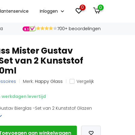
0
0
lantenservice
Inloggen
700+ beoordelingen
03
9.1
s Mister Gustav
Set van 2 Kunststof
00ml
essoires
Merk:
Happy Glass
Vergelijk
 werkdagen levertijd
ustav Bierglas -Set van 2 Kunststof Glazen
Toevoegen aan winkelwagen