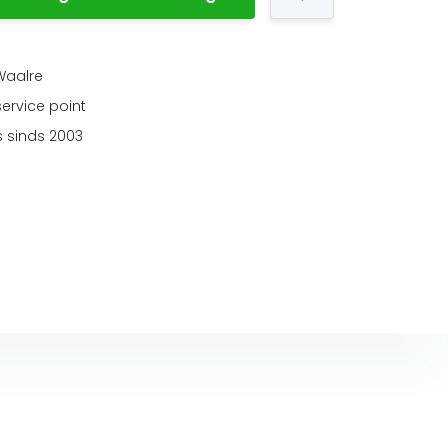
 Waalre
service point
 sinds 2003