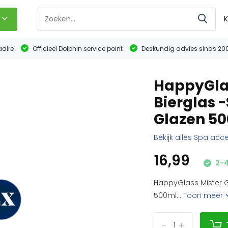
K
aalre
Officieel Dolphin service point
Deskundig advies sinds 20
HappyGlas
Bierglas -
Glazen 5
Bekijk alles Spa acc
16,99
2-4
HappyGlass Mister G
500ml...
Toon meer
-
+