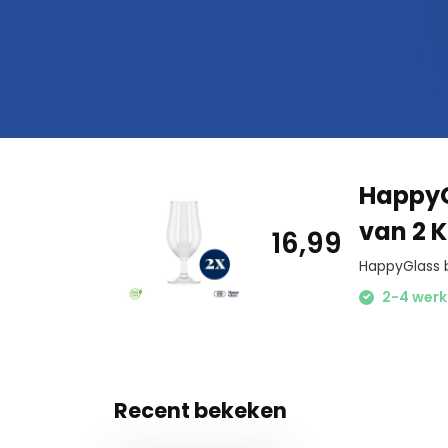
HappyG
van 2 
16,99
HappyGlass b
2-4 werk
Recent bekeken