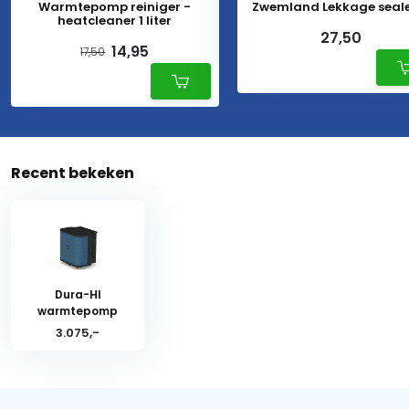
Warmtepomp reiniger -
Zwemland Lekkage seale
heatcleaner 1 liter
27,50
14,95
17,50
Recent bekeken
Dura-HI
warmtepomp
3.075,-