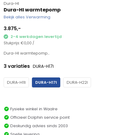
Dura-HI
Dura-HI warmtepomp
Bekijk alles Verwarming
3.875,-
2-4 werkdagen levertijd
Stukprijs:
€0,00
/
Dura-HI warmtepomp...
3 variaties
DURA-H17I
DURA-H11I
DURA-H17I
DURA-H22I
Fysieke winkel in Waalre
Officieel Dolphin service point
Deskundig advies sinds 2003
Snelle levering