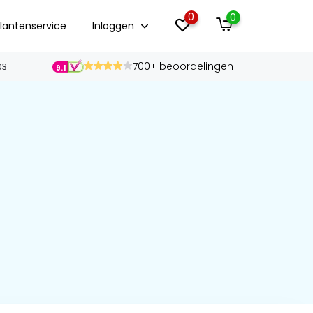
0
0
lantenservice
Inloggen
700+ beoordelingen
03
9.1