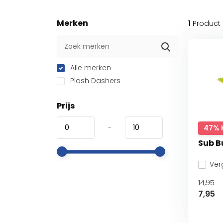
Merken
1
Product
Alle merken
Plash Dashers
Prijs
-
47% 
Sub B
Verg
14,95
7,95