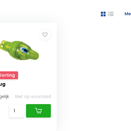
Me
Korting
ug
elijk
Niet op voorraad