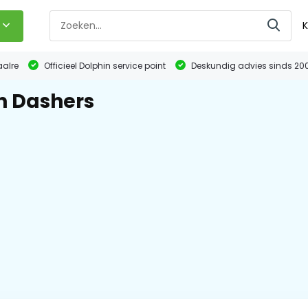
K
aalre
Officieel Dolphin service point
Deskundig advies sinds 20
h Dashers