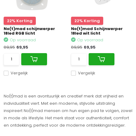
22% Korting
22% Korting
No(t)mad schijnwerper
No(t)mad Schijnwerper
18led RGB licht
18led wit licht
Op voorraad
Op voorraad
89,95
69,95
89,95
69,95
Vergelijk
Vergelijk
No(t)mad is een avontuurlijk en creatief merk dat vrijheid en
individualiteit viert. Met een moderne, stijlvolle uitstraling
inspireert No(t)mad mensen om hun eigen pad te volgen, zowel
in mode als lifestyle. Het merk staat voor authenticiteit, comfort
en ontdekking, perfect voor de moderne ontdekkingsreiziger.