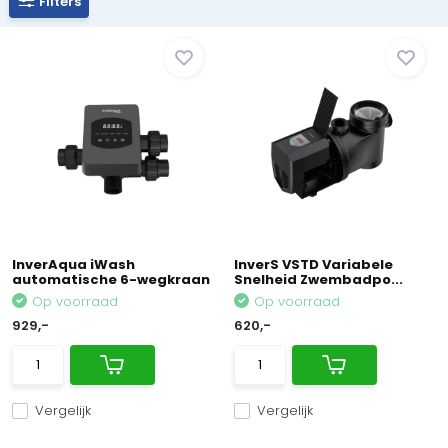
Filters
InverAqua iWash
InverS VSTD Variabele
automatische 6-wegkraan
Snelheid Zwembadpo...
Op voorraad
Op voorraad
929,-
620,-
Vergelijk
Vergelijk