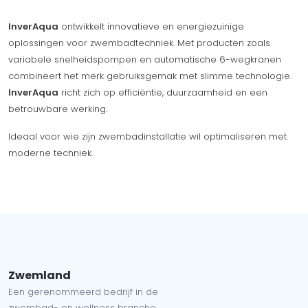
InverAqua
ontwikkelt innovatieve en energiezuinige
oplossingen voor zwembadtechniek. Met producten zoals
variabele snelheidspompen en automatische 6-wegkranen
combineert het merk gebruiksgemak met slimme technologie.
InverAqua
richt zich op efficiëntie, duurzaamheid en een
betrouwbare werking.
Ideaal voor wie zijn zwembadinstallatie wil optimaliseren met
moderne techniek.
Zwemland
Een gerenommeerd bedrijf in de
zwembad- en wellness branche.