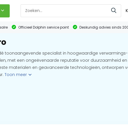
K
aalre
Officieel Dolphin service point
Deskundig advies sinds 20
ro
dé toonaangevende specialist in hoogwaardige verwarmings
n, met een ongeëvenaarde reputatie voor duurzaamheid en be
ste materialen en geavanceerde technologieën, ontworpen vo
ur.
Toon meer