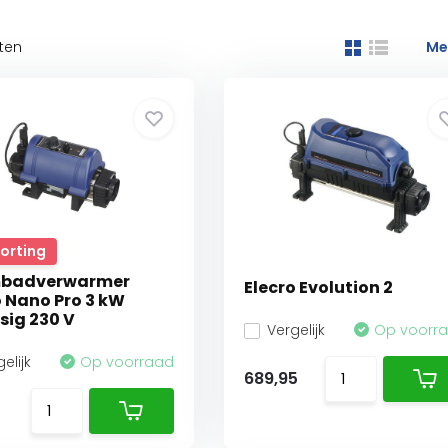
ten
Me
Korting
badverwarmer
Elecro Evolution 2
o Nano Pro 3 kW
sig 230 V
Vergelijk
Op voorr
elijk
Op voorraad
689,95