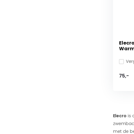
Elecr
Warm
Verg
75,-
Elecro
is 
zwembade
met de be