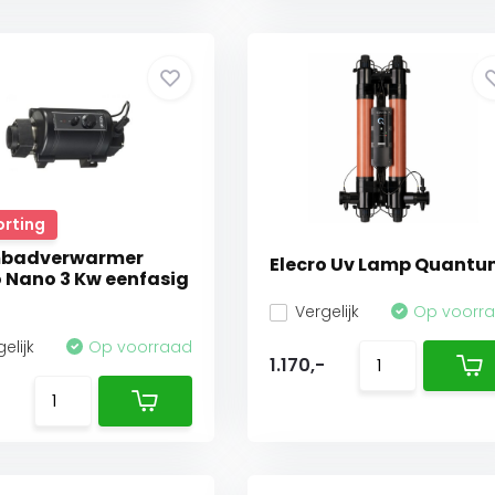
orting
badverwarmer
Elecro Uv Lamp Quant
o Nano 3 Kw eenfasig
Vergelijk
Op voorr
elijk
Op voorraad
1.170,-