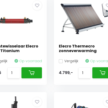
ewisselaar Elecro
Elecro Thermecro
 Titanium
zonneverwarming
elijk
Op voorraad
Vergelijk
Op voorr
5
4.799,-