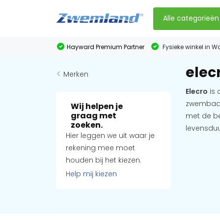
Alle categorieën
Hayward Premium Partner
Fysieke winkel in W
elec
Merken
Elecro
is 
zwembade
Wij helpen je
graag met
met de be
zoeken.
levensdu
Hier leggen we uit waar je
rekening mee moet
houden bij het kiezen.
Help mij kiezen