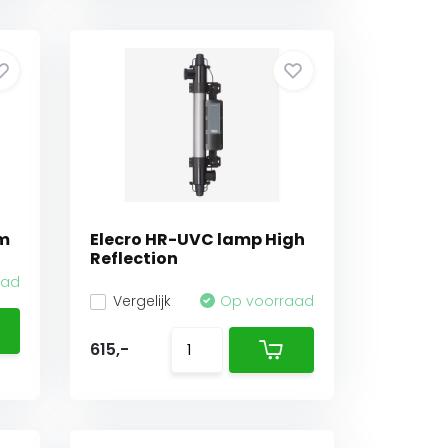
um
Elecro HR-UVC lamp High
Reflection
aad
Vergelijk
Op voorraad
615,-