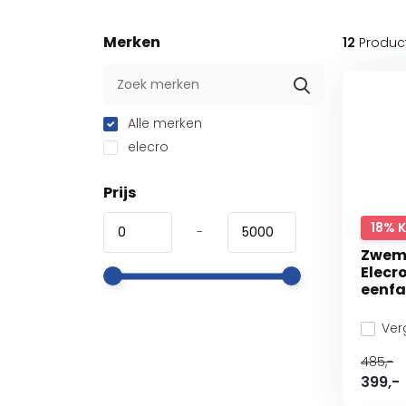
Merken
12
Produc
Alle merken
elecro
Prijs
18% 
-
Zwem
Elecr
eenfa
Verg
485,-
399,-