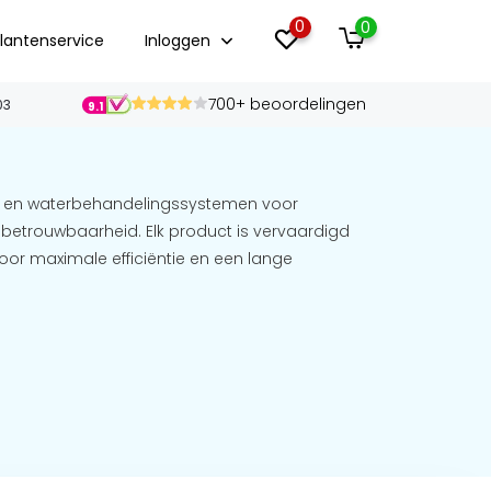
0
0
lantenservice
Inloggen
700+ beoordelingen
03
9.1
- en waterbehandelingssystemen voor
trouwbaarheid. Elk product is vervaardigd
or maximale efficiëntie en een lange