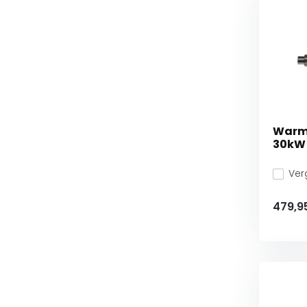
Warmt
30kW
Verg
479,9