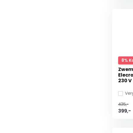
8% K
Zwem
Elecr
230 V
Verg
435,-
399,-