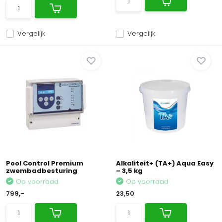
Vergelijk
Vergelijk
Pool Control Premium
Alkaliteit+ (TA+) Aqua Easy
zwembadbesturing
– 3,5 kg
Op voorraad
Op voorraad
799,-
23,50