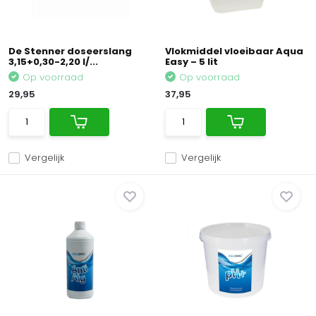
De Stenner doseerslang
Vlokmiddel vloeibaar Aqua
3,15+0,30-2,20 l/...
Easy – 5 lit
Op voorraad
Op voorraad
29,95
37,95
Vergelijk
Vergelijk