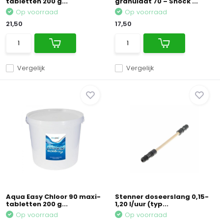
tabletten 200 g...
granulaat 70 – Shock ...
Op voorraad
Op voorraad
21,50
17,50
Vergelijk
Vergelijk
Aqua Easy Chloor 90 maxi-
Stenner doseerslang 0,15-
tabletten 200 g...
1,20 l/uur (typ...
Op voorraad
Op voorraad