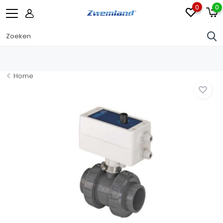
0
0
Home