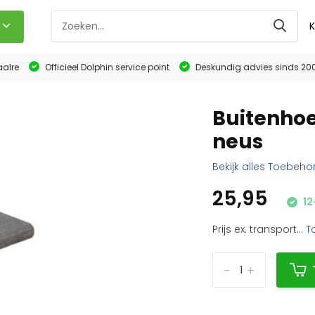
K
aalre
Officieel Dolphin service point
Deskundig advies sinds 20
Buitenhoe
neus
Bekijk alles Toebeho
25,95
12
Prijs ex. transport...
T
-
+