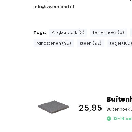
info@zwemland.nl
Tags:
Angkor dark (3)
buitenhoek (5)
randstenen (95)
steen (92)
tegel (100)
Buiten
25,95
Buitenhoek 
12-14 we