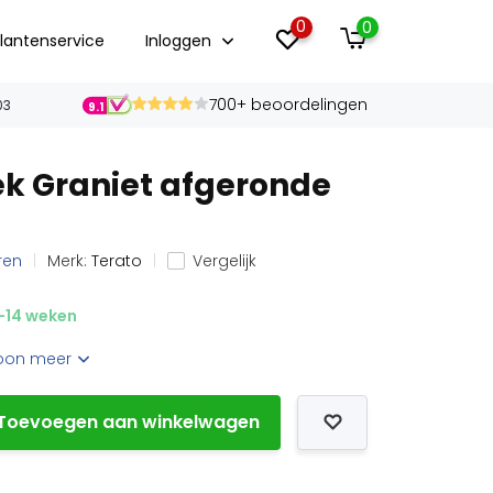
0
0
lantenservice
Inloggen
700+ beoordelingen
03
9.1
k Graniet afgeronde
ren
Merk:
Terato
Vergelijk
-14 weken
oon meer
Toevoegen aan winkelwagen