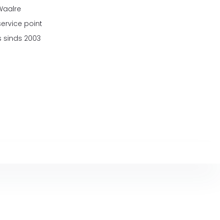
 Waalre
service point
 sinds 2003